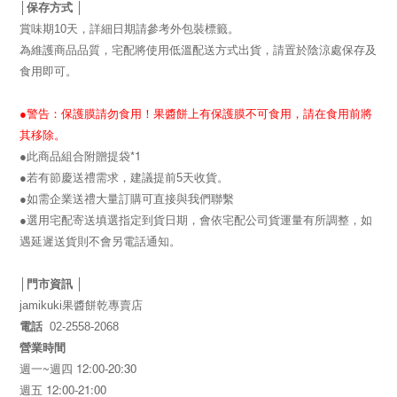
│保存方式 │
賞味期10天，詳細日期請參考外包裝標籤。
為維護商品品質，宅配將使用低溫配送方式出貨，請置於陰涼處保存及
食用即可。
●警告：保護膜請勿食用！果醬餅上有保護膜不可食用，請在食用前將
其移除。
*1
●此商品組合附贈提袋
●若有節慶送禮需求，建議提前5天收貨。
●如需企業送禮大量訂購可直接與我們聯繫
●選用宅配寄送填選指定到貨日期，會依宅配公司貨運量有所調整，如
遇延遲送貨則不會另電話通知。
│門市資訊 │
jamikuki
果醬餅乾專賣店
電話
02-2558-2068
營業時間
~
12:00-20:30
週一
週四
12:00-21:00
週五