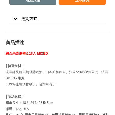
送貨方式
商品描述
MIXED
綜合果醬餅
禮盒18入
│特選食材 │
boiron
法國總統牌天然發酵奶油、日本昭和麵粉、法國
保虹果泥、法國
SICOLY
果泥
日本梅原糖漬柑橘丁、台灣草莓丁
│商品規格 │
禮盒尺寸
：
18
入
-24.3x
28.5x
5cm
13g ±5%
淨重
：
x3
x3
x3