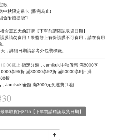
限定款
就送中秋限定吊卡 (贈完為止)
品組合附贈提袋*1
乾禮盒需五天前訂購【下單前請確認取貨日期】
保護膜請勿食用！果醬餅上有保護膜不可食用，請在食用
除。
10天，詳細日期請參考外包裝標籤。
 16:00
截止
指定分類，Jamikuki中秋優惠 滿8000享
10000享95折 滿30000享92折 滿50000享9折 滿
享88折
Jamikuki全館 滿3000元免運費(1地)
830
最早取貨日8/15【下單前請確認取貨日期】