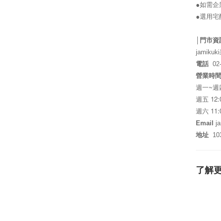
●如需企
●選用
│門市資
jamikuki
電話
02-
營業時
~
週一
週
12:
週五
11:
週六
Email
ja
地址
10
了解