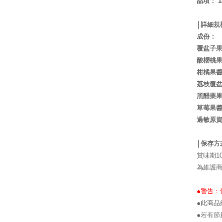
品項
：
1
│詳細規
成份：
覆盆子
酸櫻桃
柑橘果
荔枝覆
黑醋栗
草莓果
過敏原
│保存方
賞味期1
為維護
●警告
●此商品
●若有節