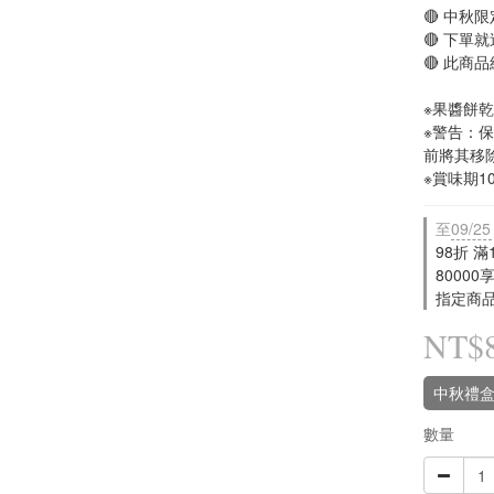
🔴 中秋
🔴 下單
🔴 此商
※果醬餅
※警告：
前將其移
※賞味期
至
09/25
98折 滿
80000
指定商品，
NT$
中秋禮盒
數量