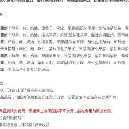
x3
x3
x3
x3
8入
覆盆子果醬餅
、酸櫻桃果醬餅
、柑橘果醬餅
、
荔枝覆盆子
果醬餅
格 │
(
果醬餅
：
麵粉、糖、奶油、覆盆子、果泥、果膠
醯胺化果膠、酸性焦磷酸鈉、葡
(
果醬餅
：
麵粉、糖、奶油、櫻桃果泥、果膠
醯胺化果膠、酸性焦磷酸鈉、葡萄糖
(
醬餅
：
麵粉、糖、奶油、柑橘果泥、果膠
醯胺化果膠、酸性焦磷酸鈉、葡萄糖、
(
盆子果醬餅
：
麵粉、糖、奶油、荔枝覆盆子果泥、果膠
醯胺化果膠、酸性焦磷酸
(
果醬餅
：
麵粉、糖、奶油、黑醋栗果泥、果膠
醯胺化果膠、酸性焦磷酸鈉、葡萄
醬餅
：
麵粉、糖、奶油、草莓果泥、果膠
(
醯胺化果膠、酸性焦磷酸鈉、葡萄糖、
資訊：
本產品含小麥及牛奶製品
式 │
0天，詳細日期請參考外包裝標籤。
商品品質，宅配將使用低溫配送方式出貨，請置於陰涼處保存及食用即可。
：保護膜請勿食用！果醬餅上有保護膜不可食用，請在食用前將其移除。
*1
組合附贈提袋
慶送禮需求，建議提前5天收貨。