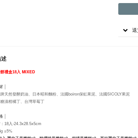
送
描述
MIXED
醬餅
禮盒18入
材 │
boiron
SICOLY
統牌天然發酵奶油、日本昭和麵粉、法國
保虹果泥、法國
果泥
原糖漬柑橘丁、台灣草莓丁
格 │
寸
：
18
入
-24.3x
28.5x
5cm
3g ±5%