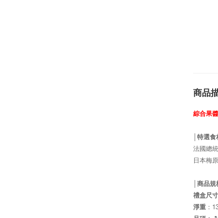
商品
綜合果
│特選食
法國總
日本梅
│商品規
禮盒尺
1
淨重
：