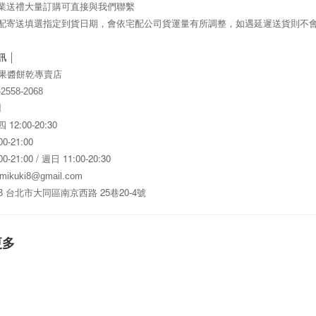
業送禮大量訂購可直接與我們聯繫
宅配寄送填選指定到貨日期，會依宅配公司貨運量有所調整，如遇延遲送貨則不
訊 │
果醬餅乾專賣店
2558-2068
間
12:00-20:30
四
00-21:00
00-21:00 /
11:00-20:30
週日
mikuki8@gmail.com
25
20-4
3
台北市大同區南京西路
巷
號
更多