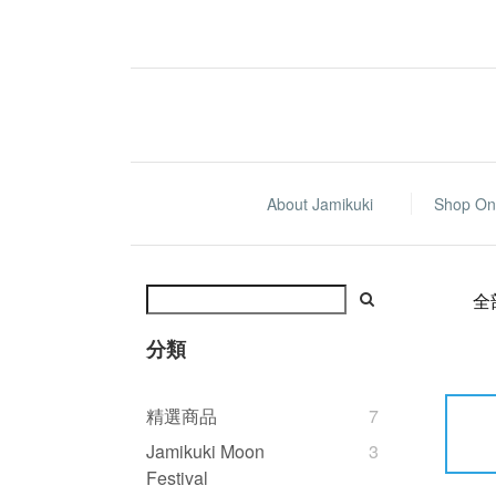
About Jamikuki
Shop On
全
分類
精選商品
7
Jamikuki Moon
3
Festival