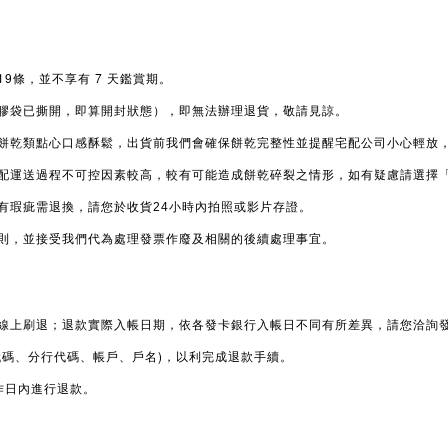
19
7
條，並不享有
天鑑賞期。
膠袋已撕開，即算開封狀態），即無法辦理退貨，敬請見諒。
餅乾類點心口感酥鬆，出貨前我們會確保餅乾完整性並提醒宅配公司小心輕放
配運送過程不可控因素較高，較有可能造成餅乾碎裂之情形，如有疑慮請選擇
有瑕疵需退換，請您於收貨
24
小時內拍照或影片存證。
則，並接受我們代為處理發票作廢及相關的後續處理事宜。
線上刷退；退款實際入帳日期，依各發卡銀行入帳日不同有所差異，請您洽詢
)
代碼、分行代碼、帳戶、戶名
，以利完成退款手續。
作日內進行退款。